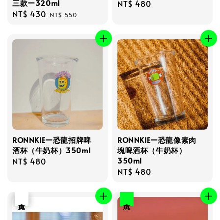
三款ー320ml
Regular
NT$ 480
Sale
NT$ 430
Regular
price
NT$ 550
price
price
RONNKIEー恐龍招牌啤
RONNKIEー恐龍像素肉
酒杯（牛奶杯）350ml
塊啤酒杯（牛奶杯）
350ml
Regular
NT$ 480
Regular
NT$ 480
price
price
優惠
售完
優惠