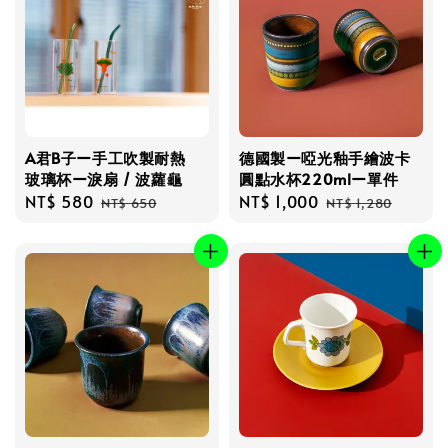
A君B子ー手工吹製耐熱
德國製ー啞光釉手繪波卡
玻璃杯ー淚扇 / 波蘿龜
圓點水杯220mlー單件
Sale
NT$ 580
Regular
Sale
NT$ 1,000
Regular
NT$ 650
NT$ 1,280
price
price
price
price