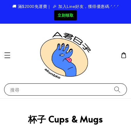
🚚 滿$2000免運費｜ 🎉 加入Line好友，獲得優惠碼.ᐟ.ᐟ.ᐟ
立刻領取
搜尋
杯子 Cups & Mugs