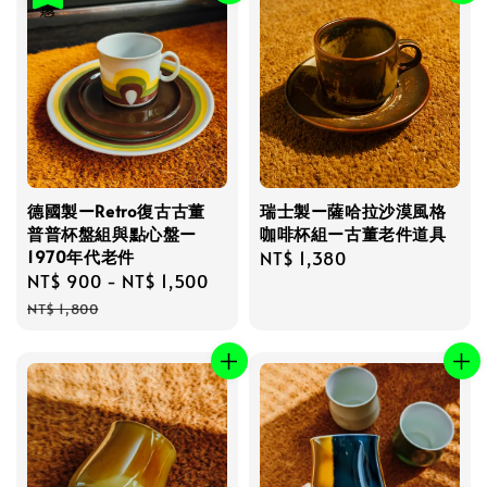
德國製ーRetro復古古董
瑞士製ー薩哈拉沙漠風格
普普杯盤組與點心盤ー
咖啡杯組ー古董老件道具
1970年代老件
Regular
NT$ 1,380
Sale
NT$ 900
-
NT$ 1,500
Regular
price
price
price
NT$ 1,800