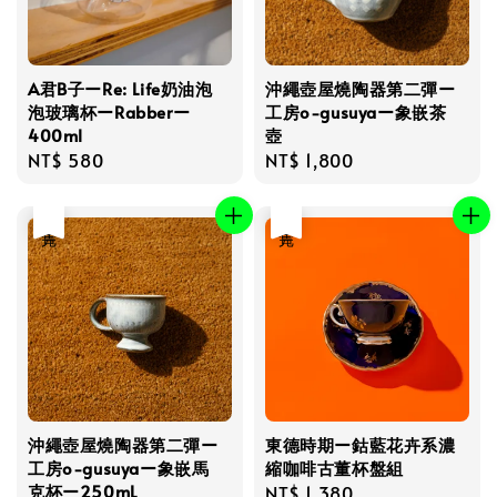
A君B子ーRe: Life奶油泡
沖繩壺屋燒陶器第二彈ー
泡玻璃杯ーRabberー
工房o-gusuyaー象嵌茶
400ml
壺
Regular
NT$ 580
Regular
NT$ 1,800
price
price
售完
售完
沖繩壺屋燒陶器第二彈ー
東德時期ー鈷藍花卉系濃
工房o-gusuyaー象嵌馬
縮咖啡古董杯盤組
克杯ー250mL
Regular
NT$ 1,380