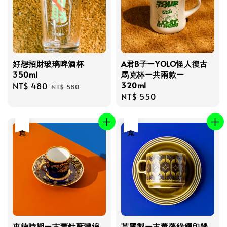
好想招財玻璃啤酒杯
A君B子ーYOLO怪人復古
350ml
馬克杯ー共兩款ー
320ml
Sale
NT$ 480
Regular
NT$ 580
Regular
NT$ 550
price
price
price
售完
售完
東德時期ー古董鈷藍濃縮
英國製ー古董藻綠網印幾