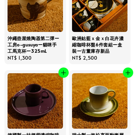
沖繩壺屋燒陶器第二彈ー
歐洲鈷藍ｘ金ｘ白花卉濃
工房o-gusuyaー貓咪手
縮咖啡杯盤6件套組ー盒
工馬克杯ー325mL
裝ー古董庫存新品
Regular
NT$ 1,300
Regular
NT$ 2,500
price
price
德國製ー桔梗紫濃縮咖啡
瑞士製ー海松亮面釉漸層