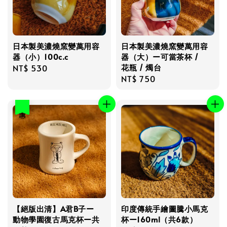
日本製美濃燒窯變萬用容
日本製美濃燒窯變萬用容
器（小）100c.c
器（大）ー可當茶杯 /
花瓶 / 燭台
Regular
NT$ 530
Regular
NT$ 750
price
price
優惠
【絕版出清】A君B子ー
印度傳統手繪圖騰小馬克
動物學園復古馬克杯ー共
杯ー160ml（共6款）