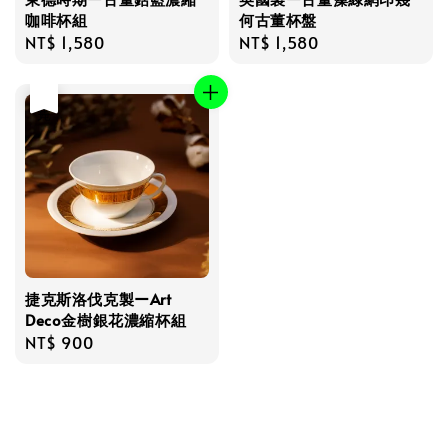
咖啡杯組
何古董杯盤
Regular
NT$ 1,580
Regular
NT$ 1,580
price
price
售完
捷克斯洛伐克製ーArt
Deco金樹銀花濃縮杯組
Regular
NT$ 900
price