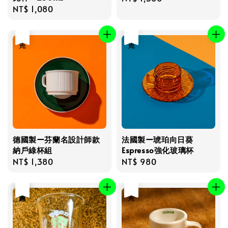
Regular
NT$ 1,080
price
price
售完
售完
德國製ー芬蘭名設計師款
法國製ー琥珀向日葵
納戶綠杯組
Espresso強化玻璃杯
Regular
NT$ 1,380
Regular
NT$ 980
price
price
優惠
售完
售完