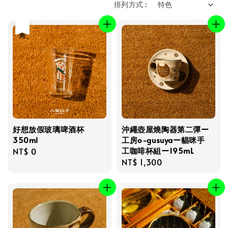
排列方式 :
售完
好想放假玻璃啤酒杯
沖繩壺屋燒陶器第二彈ー
350ml
工房o-gusuyaー貓咪手
工咖啡杯組ー195mL
Regular
NT$ 0
Regular
NT$ 1,300
price
price