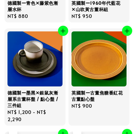
德國製ー青色✕藤紫色漸
英國製ー1960年代藍花
層水杯
✕山吹黃古董杯組
Regular
NT$ 880
Regular
NT$ 950
price
price
德國製ー墨黑✕銀鼠灰漸
英國製ー古董焦糖番紅花
層系古董杯盤 / 點心盤 /
古董點心盤
三件組
Regular
NT$ 900
Regular
NT$ 1,200
-
NT$
price
price
2,290