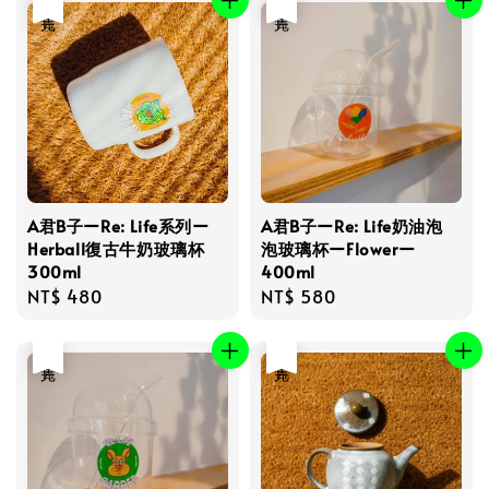
售完
售完
A君B子ーRe: Life系列ー
A君B子ーRe: Life奶油泡
Herball復古牛奶玻璃杯
泡玻璃杯ーFlowerー
300ml
400ml
Regular
NT$ 480
Regular
NT$ 580
price
price
售完
售完