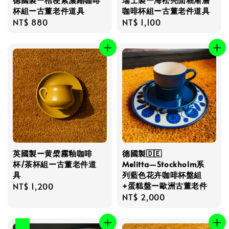
杯組ー古董老件道具
咖啡杯組ー古董老件道具
Regular
NT$ 880
Regular
NT$ 1,100
price
price
英國製ー黄檗霧釉咖啡
德國製🇩🇪
杯/茶杯組ー古董老件道
Melitta―Stockholm系
具
列藍色花卉咖啡杯盤組
+蛋糕盤ー歐洲古董老件
Regular
NT$ 1,200
Regular
NT$ 2,000
price
price
優惠