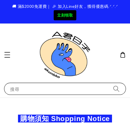
🚚 滿$2000免運費｜ 🎉 加入Line好友，獲得優惠碼.ᐟ.ᐟ.ᐟ
立刻領取
搜尋
購物須知 Shopping Notice