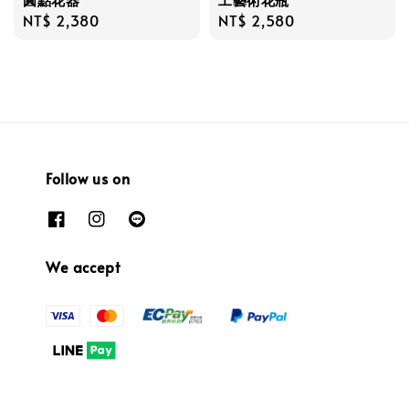
Regular
NT$ 2,380
Regular
NT$ 2,580
price
price
Follow us on
We accept