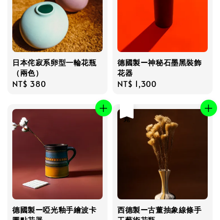
日本侘寂系卵型一輪花瓶
德國製ー神秘石墨黑裝飾
（兩色）
花器
Regular
NT$ 380
Regular
NT$ 1,300
price
price
售完
德國製ー啞光釉手繪波卡
西德製ー古董抽象線條手
圓點花器
工藝術花瓶