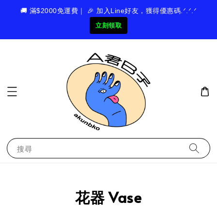
🚚 滿$2000免運費｜ 🎉 加入Line好友，獲得優惠碼.ᐟ.ᐟ.ᐟ
立刻領取
搜尋
花器 Vase