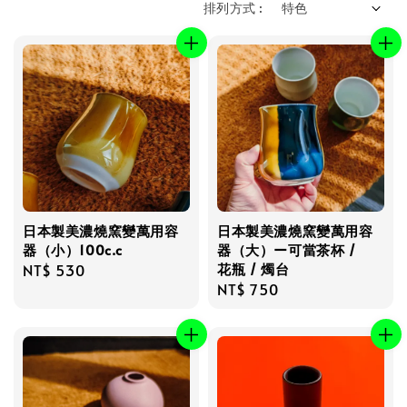
排列方式 :
日本製美濃燒窯變萬用容
日本製美濃燒窯變萬用容
器（小）100c.c
器（大）ー可當茶杯 /
花瓶 / 燭台
Regular
NT$ 530
Regular
NT$ 750
price
price