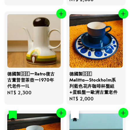
price
price
price
德國製🇩🇪ーRetro復古
德國製🇩🇪
古董普普茶壺ー1970年
Melitta―Stockholm系
代老件ー1L
列藍色花卉咖啡杯盤組
+蛋糕盤ー歐洲古董老件
Regular
NT$ 2,300
Regular
NT$ 2,000
price
price
優惠
優惠
售完