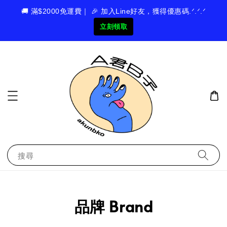
🚚 滿$2000免運費｜ 🎉 加入Line好友，獲得優惠碼.ᐟ.ᐟ.ᐟ
立刻領取
搜尋
品牌 Brand