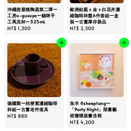
沖繩壺屋燒陶器第二彈ー
歐洲鈷藍ｘ金ｘ白花卉濃
工房o-gusuyaー貓咪手
縮咖啡杯盤6件套組ー盒
工馬克杯ー325mL
裝ー古董庫存新品
Regular
NT$ 1,300
Regular
NT$ 2,500
price
price
德國製ー桔梗紫濃縮咖啡
魚羊 fisheeptungー
杯組ー古董老件道具
「Party Night」限量藝
術微噴版畫含框
Regular
NT$ 880
Regular
NT$ 4,200
price
price