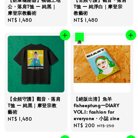
公・落肩T恤 ー 純黑｜
T恤 ー 純淨白｜摩登宗
摩登宗教藝術
教藝術
Regular
NT$ 1,480
Regular
NT$ 1,480
price
price
優惠
【全頻守護】觀音・落肩
【絕版出清】魚羊
T恤 ー 純黑｜摩登宗教
fisheeptungーDIARY
藝術
VOL.1: fashion for
everyone・小誌 zine
Regular
NT$ 1,480
Sale
NT$ 200
Regular
price
NT$ 250
price
price