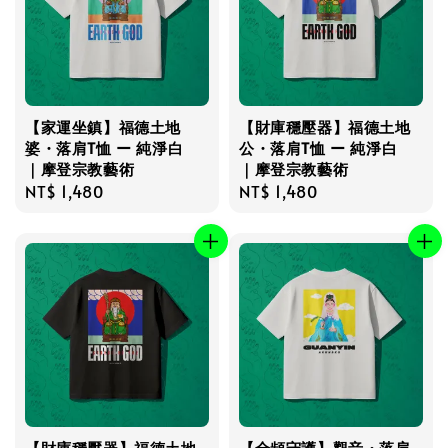
【家運坐鎮】福德土地
【財庫穩壓器】福德土地
婆・落肩T恤 ー 純淨白
公・落肩T恤 ー 純淨白
｜摩登宗教藝術
｜摩登宗教藝術
Regular
NT$ 1,480
Regular
NT$ 1,480
price
price
【財庫穩壓器】福德土地
【全頻守護】觀音・落肩