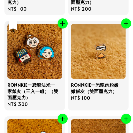
克力）
面壓克力）
Regular
NT$ 100
Regular
NT$ 200
price
price
售完
RONNKIEー恐龍法米一
RONNKIEー恐龍肉粉嫩
家飯友（三入一組）（雙
嫩飯友（雙面壓克力）
面壓克力）
Regular
NT$ 100
Regular
NT$ 300
price
price