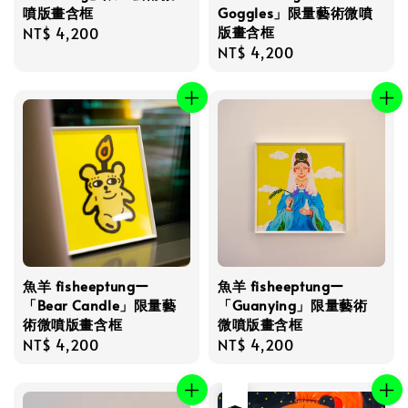
噴版畫含框
Goggles」限量藝術微噴
版畫含框
Regular
NT$ 4,200
Regular
NT$ 4,200
price
price
魚羊 fisheeptungー
魚羊 fisheeptungー
「Bear Candle」限量藝
「Guanying」限量藝術
術微噴版畫含框
微噴版畫含框
Regular
NT$ 4,200
Regular
NT$ 4,200
price
price
售完