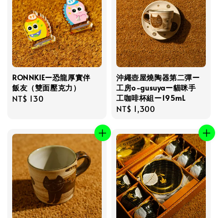
RONNKIEー恐龍厚實伴
沖繩壺屋燒陶器第二彈ー
飯友（雙面壓克力）
工房o-gusuyaー貓咪手
工咖啡杯組ー195mL
Regular
NT$ 130
Regular
NT$ 1,300
price
price