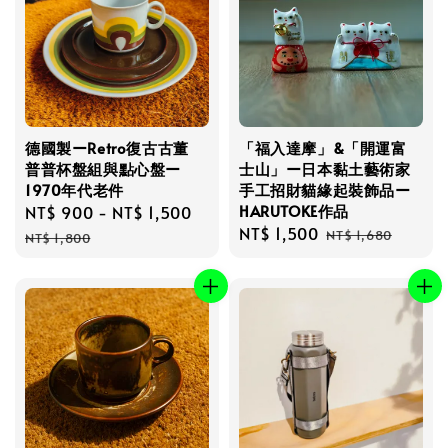
德國製ーRetro復古古董
「福入達摩」&「開運富
普普杯盤組與點心盤ー
士山」ー日本黏土藝術家
1970年代老件
手工招財貓緣起裝飾品ー
HARUTOKE作品
Sale
NT$ 900
-
NT$ 1,500
Regular
Sale
NT$ 1,500
Regular
price
price
NT$ 1,680
NT$ 1,800
price
price