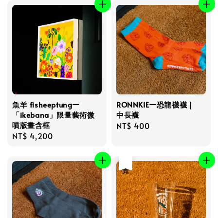
魚羊 fisheeptungー
RONNKIEー恐龍襪襪｜
「ikebana」限量藝術微
中長襪
噴版畫含框
Regular
NT$ 400
Regular
NT$ 4,200
price
price
售完