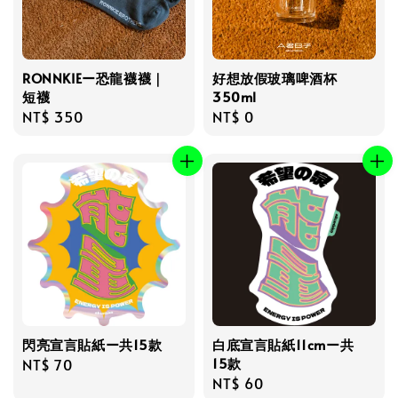
RONNKIEー恐龍襪襪｜
好想放假玻璃啤酒杯
短襪
350ml
Regular
NT$ 350
Regular
NT$ 0
price
price
閃亮宣言貼紙ー共15款
白底宣言貼紙11cmー共
15款
Regular
NT$ 70
Regular
NT$ 60
price