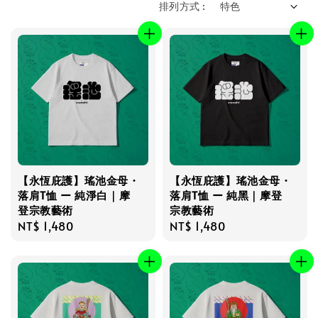
排列方式 :
【永恆庇護】瑤池金母・
【永恆庇護】瑤池金母・
落肩T恤 ー 純淨白｜摩
落肩T恤 ー 純黑｜摩登
登宗教藝術
宗教藝術
Regular
NT$ 1,480
Regular
NT$ 1,480
price
price