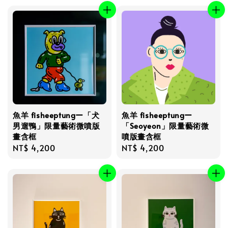
魚羊 fisheeptungー「犬
魚羊 fisheeptungー
男遛鴨」限量藝術微噴版
「Seoyeon」限量藝術微
畫含框
噴版畫含框
Regular
NT$ 4,200
Regular
NT$ 4,200
price
price