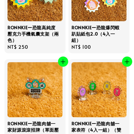
RONNKIEー恐龍高純度
RONNKIEー恐龍爆閃蝦
壓克力手機氣囊支架（兩
趴貼紙包2.0（4入一
色）
組）
Regular
NT$ 250
Regular
NT$ 100
price
price
RONNKIEー恐龍肉舖一
RONNKIEー恐龍肉舖一
家財源滾滾招牌（單面壓
家表符（4入一組）（雙