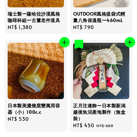
瑞士製ー薩哈拉沙漠風格
OUTDOOR風格提袋式輕
咖啡杯組ー古董老件道具
量八角保溫瓶ー460mL
Regular
NT$ 1,380
Regular
NT$ 790
price
price
優惠
日本製美濃燒窯變萬用容
正月注連飾ー日本製新潟
器（小）100c.c
越後魚沼產地製作（無盒
裝）
Regular
NT$ 530
Sale
NT$ 450
Regular
price
NT$ 688
price
price