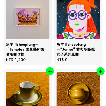
魚羊 fisheeptungー
魚羊 fisheeptung
「Temple」限量藝術微
ー“Janna” 非典型眼鏡
噴版畫含框
女子系列原畫
Regular
NT$ 4,200
Regular
NT$ 0
price
price