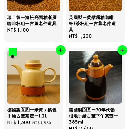
瑞士製ー海松亮面釉漸層
英國製ー黄檗霧釉咖啡
咖啡杯組ー古董老件道具
杯/茶杯組ー古董老件道
具
Regular
NT$ 1,100
Regular
NT$ 1,200
price
price
優惠
德國製🇩🇪ー米黃ｘ橘色
德國製🇩🇪ー70年代勃
手繪古董茶壺ー1.2L
根地手繪古董下午茶壺ー
385ml
Sale
NT$ 1,300
Regular
NT$ 1,580
Regular
NT$ 2,600