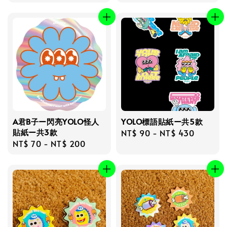
price
A君B子ー閃亮YOLO怪人
YOLO標語貼紙ー共5款
貼紙ー共3款
Regular
NT$ 90
-
NT$ 430
Regular
NT$ 70
-
NT$ 200
price
price