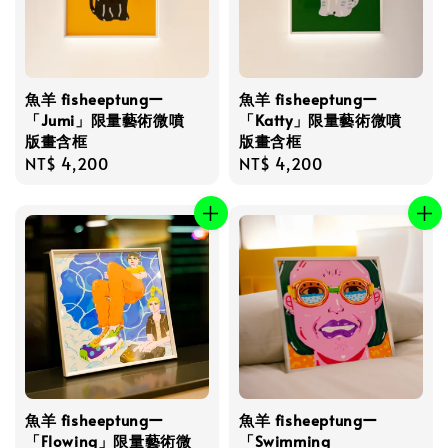
魚羊 fisheeptungー
魚羊 fisheeptungー
「Jumi」限量藝術微噴
「Katty」限量藝術微噴
版畫含框
版畫含框
Regular
NT$ 4,200
Regular
NT$ 4,200
price
price
魚羊 fisheeptungー
魚羊 fisheeptungー
「Flowing」限量藝術微
「Swimming