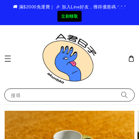
🚚 滿$2000免運費｜ 🎉 加入Line好友，獲得優惠碼.ᐟ.ᐟ.ᐟ
立刻領取
搜尋