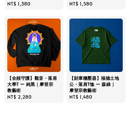
Regular
NT$ 1,380
Regular
NT$ 1,580
price
price
【全頻守護】觀音・落肩
【財庫穩壓器】福德土地
大學T ー 純黑｜摩登宗
公・落肩T恤 ー 森綠｜
教藝術
摩登宗教藝術
Regular
NT$ 2,280
Regular
NT$ 1,480
price
price