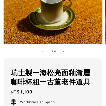
1
/
2
瑞士製ー海松亮面釉漸層
咖啡杯組ー古董老件道具
Regular
NT$ 1,100
price
Worldwide shipping