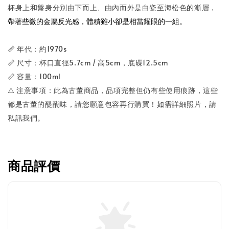
杯身上和盤身分別由下而上、由內而外是白瓷至海松色的漸層，
帶著些微的金屬反光感，體積雖小卻是相當耀眼的一組。
📏 年代：約1970s
📏 尺寸：杯口直徑5.7cm / 高5cm，底碟12.5cm
📏 容量：100ml
⚠️ 注意事項：此為古董商品，品項完整但仍有些使用痕跡，這些
都是古董的醍醐味，請您願意包容再行購買！如需詳細照片，請
私訊我們。
商品評價