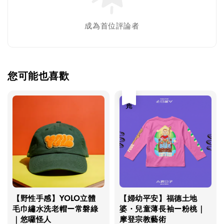
成為首位評論者
您可能也喜歡
售完
【野性手感】YOLO立體
【婦幼平安】福德土地
毛巾繡水洗老帽ー常磐綠
婆・兒童薄長袖ー粉桃｜
｜悠囉怪人
摩登宗教藝術