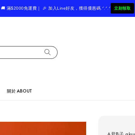
🚚 滿$2000免運費｜ 🎉 加入Line好友，獲得優惠碼.ᐟ.ᐟ.ᐟ
立刻領取
關於 ABOUT
A君B子 aku