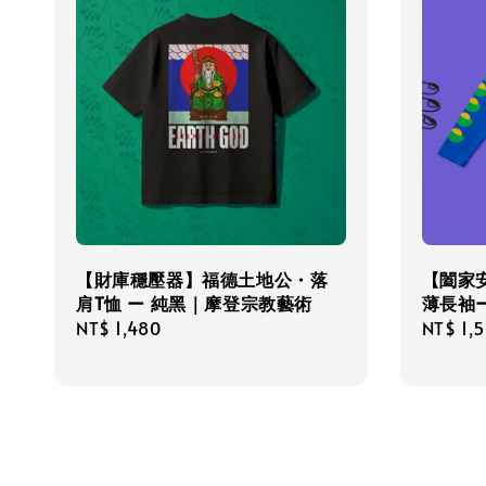
【財庫穩壓器】福德土地公・落
【闔家
肩T恤 ー 純黑｜摩登宗教藝術
薄長袖
Regular
NT$ 1,480
Regula
NT$ 1,
price
price