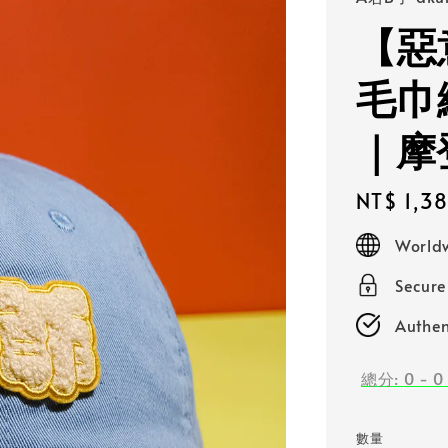
【惡
毛巾
｜摩
Regular
NT$ 1,3
price
Worldw
Secur
Authen
總分:
0
-
0
數量