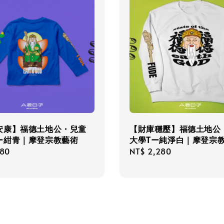
安康】福德土地公・兒童
【財庫穩壓】福德土地公
ー紺青｜摩登宗教藝術
大學Tー純淨白｜摩登宗
r
580
Regular
NT$ 2,280
price