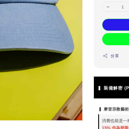
分享
▍ 裝備解密 (P
▍ 摩登宗教藝
消費也能是一
15% 作為慈