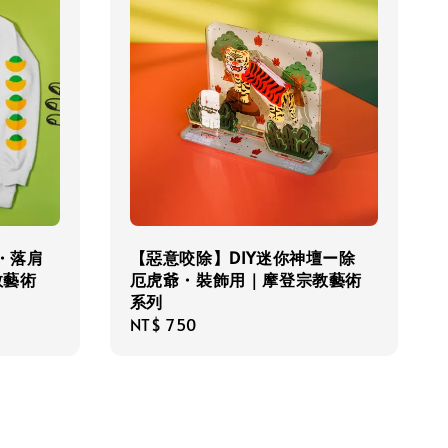
・落肩
【惡意咬除】​​DIY迷你神壇ー除
教藝術
厄虎爺・裝飾用｜摩登宗教藝術
系列
Regular
NT$ 750
price