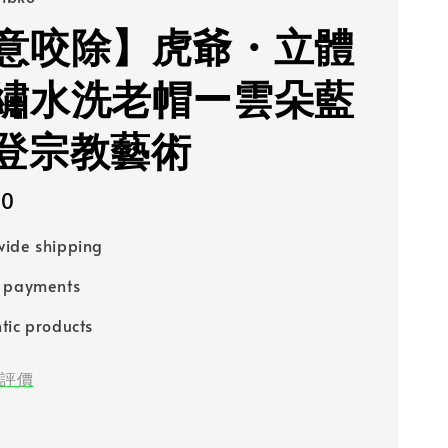
意咬除】虎爺・立體
繡水洗老帽ー雲朵藍
登宗教藝術
80
ide shipping
e payments
tic products
評價