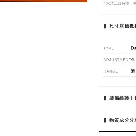
* 水洗工藝特性
▍ 尺寸座標數據 
D
TYPE
金
ADJUSTMENT
適
RANGE
▍ 裝備維護手冊 
▍ 物質成分分析 