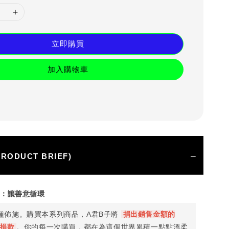
立即購買
加入購物車
RODUCT BRIEF)
術：讓善意循環
種佈施。購買本系列商品，A君B子將
捐出銷售金額的
善捐款
。你的每一次購買，都在為這個世界累積一點點溫柔