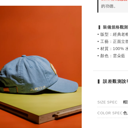
的功德。
▍ 裝備規格觀測 
• 版型：經典老帽 
• 工藝：正面立體
• 材質：100% 水
• 顏色：雲朵藍
▍ 誤差觀測說明 
帽
SIZE SPEC
色
COLOR SPEC