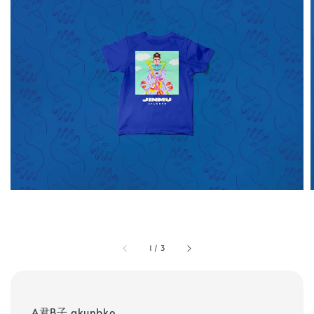
1
/
3
A君B子 akunbko