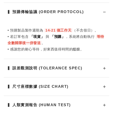
▍ 預購傳輸協議 (ORDER PROTOCOL)
• 預購製品製作週期為
14-21 個工作天
（不含假日）。
• 若訂單包含
「現貨」
與
「預購」
，系統將自動執行
等待
全數歸隊後一併發送
。
• 感謝您的耐心等待，好東西值得時間的醞釀。
▍ 誤差觀測說明 (TOLERANCE SPEC)
▍ 尺寸座標數據 (SIZE CHART)
▍ 人類實測報告 (HUMAN TEST)