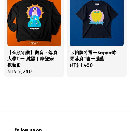
【全頻守護】觀音・落肩
卡帕牌特選ーKappa莓
大學T ー 純黑｜摩登宗
果落肩T恤ー濃藍
教藝術
Regular
NT$ 1,480
Regular
NT$ 2,280
price
price
Follow us on