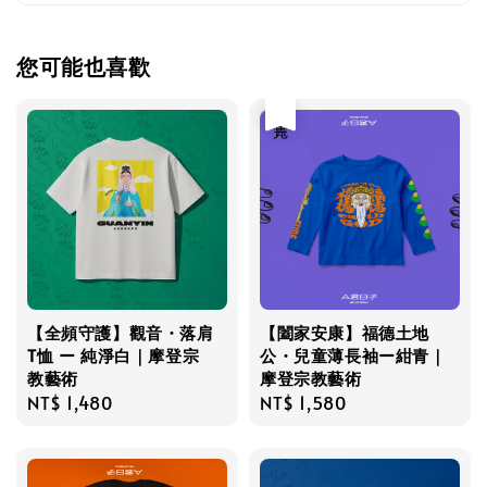
您可能也喜歡
售完
【全頻守護】觀音・落肩
【闔家安康】福德土地
T恤 ー 純淨白｜摩登宗
公・兒童薄長袖ー紺青｜
教藝術
摩登宗教藝術
Regular
NT$ 1,480
Regular
NT$ 1,580
price
price