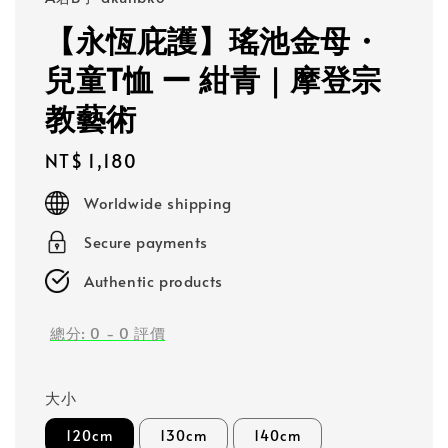
【永恆庇護】瑤池金母・
兒童T恤 ー 紺青｜摩登宗
教藝術
Regular
NT$ 1,180
price
Worldwide shipping
Secure payments
Authentic products
總分:
0
-
0
評價
大小
120cm
130cm
140cm