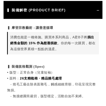
▍ 裝備解密 (PRODUCT BRIEF)
▍ 摩登宗教藝術：讓善意循環
消費也能是一種佈施。購買本系列商品，A君B子將
捐出
銷售金額的 15% 作為慈善捐款
。你的每一次購買，都在
為這個世界累積一點點的溫柔。
▍ 裝備規格觀測 (Spec)
• 版型：正常合身（兒童短袖）
• 面料：
26支精梳棉・精品燒毛處理
- 燒毛工藝去除表面雜毛，觸感細緻滑順，印花呈現完整
無損。
- 無接縫圓筒裁切，版型穩定，活動自如不束縛。