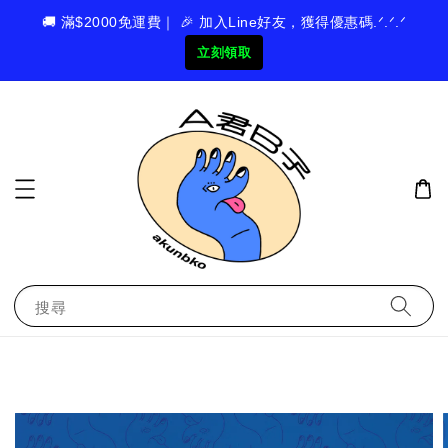
🚚 滿$2000免運費｜ 🎉 加入Line好友，獲得優惠碼.ᐟ.ᐟ.ᐟ
立刻領取
搜尋