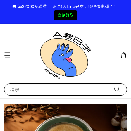
🚚 滿$2000免運費｜ 🎉 加入Line好友，獲得優惠碼.ᐟ.ᐟ.ᐟ
立刻領取
搜尋