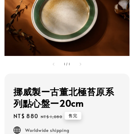
1
/
1
挪威製ー古董北極苔原系
列點心盤ー20cm
Sale
NT$ 880
Regular
售完
NT$ 1,080
price
price
Worldwide shipping