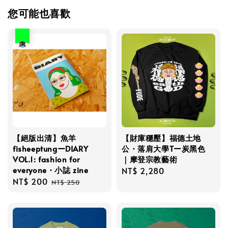
您可能也喜歡
優惠
【絕版出清】魚羊
【財庫穩壓】福德土地
fisheeptungーDIARY
公・落肩大學Tー炭黑色
VOL.1: fashion for
｜摩登宗教藝術
everyone・小誌 zine
Regular
NT$ 2,280
Sale
NT$ 200
Regular
price
NT$ 250
price
price