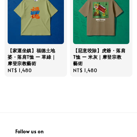
【家運坐鎮】福德土地
【惡意咬除】虎爺・落肩
婆・落肩T恤 ー 草綠｜
T恤 ー 米灰｜摩登宗教
摩登宗教藝術
藝術
Regular
NT$ 1,480
Regular
NT$ 1,480
price
price
Follow us on