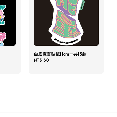
白底宣言貼紙11cmー共15款
Regular
NT$ 60
price