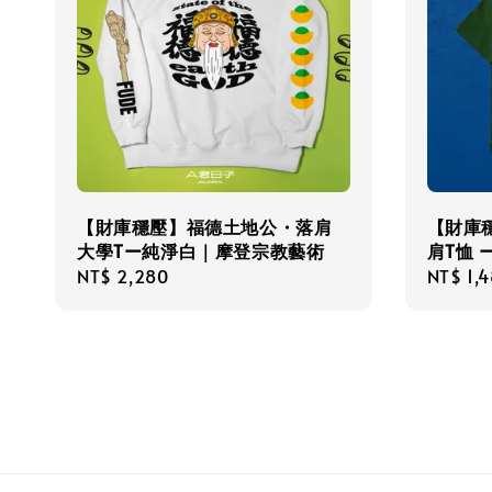
【財庫穩壓】福德土地公・落肩
【財庫
大學Tー純淨白｜摩登宗教藝術
肩T恤 
Regular
NT$ 2,280
Regula
NT$ 1,
price
price