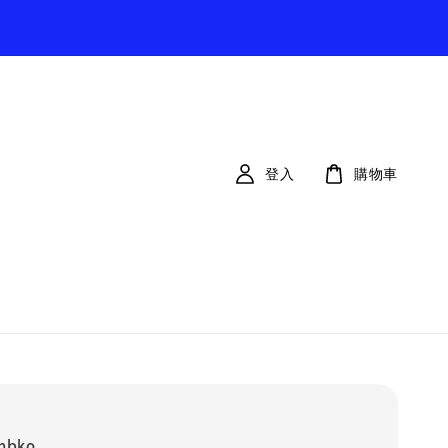
登入
購物車
nbko