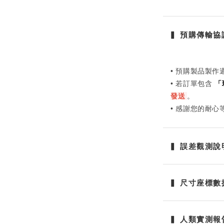
▍ 預購傳輸協議
• 預購製品製作
• 若訂單包含
「
發送
。
• 感謝您的耐
▍ 誤差觀測說明 
▍ 尺寸座標數據 
▍ 人類實測報告 