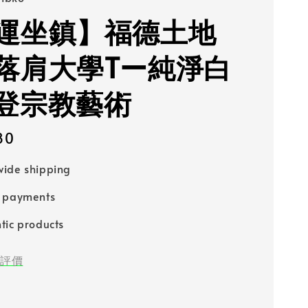
運坐鎮】福德土地
落肩大學Tー純淨白
登宗教藝術
80
ide shipping
e payments
tic products
評價