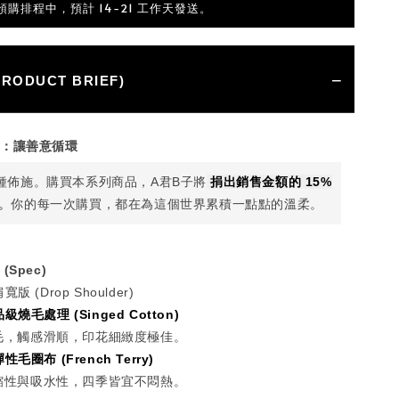
預購排程中，預計 14-21 工作天發送。
RODUCT BRIEF)
術：讓善意循環
種佈施。購買本系列商品，A君B子將
捐出銷售金額的 15%
。
你的每一次購買，都在為這個世界累積一點點的溫柔。
Spec)
 (Drop Shoulder)
燒毛處理 (Singed Cotton)
毛，觸感滑順，印花細緻度極佳。
毛圈布 (French Terry)
縮性與吸水性，四季皆宜不悶熱。