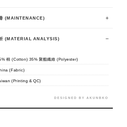
(MAINTENANCE)
(MATERIAL ANALYSIS)
% 棉 (Cotton) 35% 聚酯纖維 (Polyester)
ina (Fabric)
iwan (Printing & QC)
DESIGNED BY AKUNBKO