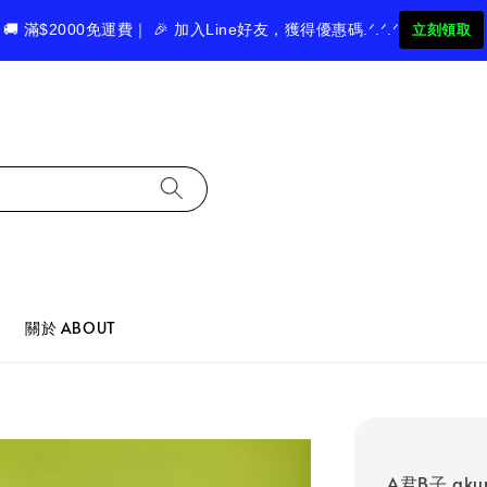
🚚 滿$2000免運費｜ 🎉 加入Line好友，獲得優惠碼.ᐟ.ᐟ.ᐟ
立刻領取
關於 ABOUT
A君B子 aku