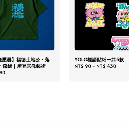
穩壓器】福德土地公・落
YOLO標語貼紙ー共5款
ー 森綠｜摩登宗教藝術
Regular
NT$ 90
-
NT$ 430
r
480
price