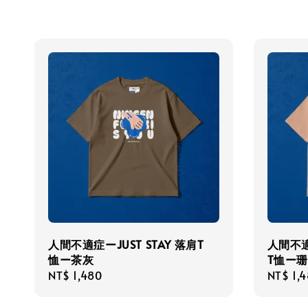
人間不適症ーJUST STAY 落肩T
人間不適
恤ー茶灰
T恤ー
Regular
NT$ 1,480
Regula
NT$ 1,
price
price