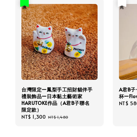
優惠
售完
台灣限定ー鳳梨手工招財貓伴手
A君B子
禮裝飾品ー日本黏土藝術家
杯ーFlo
HARUTOKE作品（A君B子聯名
Regula
NT$ 58
限定款）
price
Sale
NT$ 1,300
Regular
NT$ 1,480
price
price