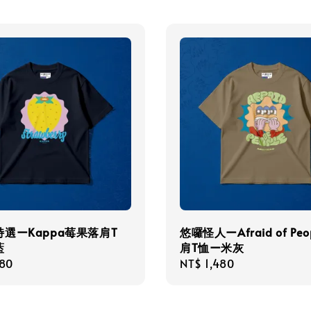
選ーKappa莓果落肩T
悠囉怪人ーAfraid of Peo
藍
肩T恤ー米灰
r
480
Regular
NT$ 1,480
price