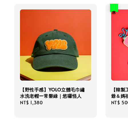
優惠
【野性手感】YOLO立體毛巾繡
【韓製
水洗老帽ー常磐綠｜悠囉怪人
爺＆媽
Regular
NT$ 1,380
Sale
NT$ 50
price
price