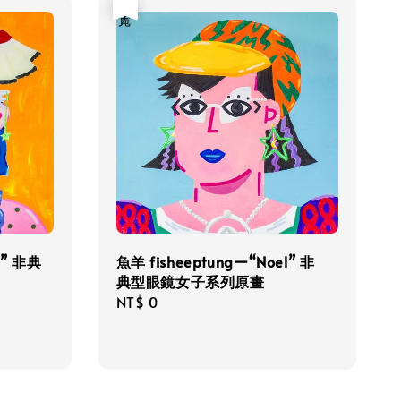
售完
i” 非典
魚羊 fisheeptungー“Noel” 非
典型眼鏡女子系列原畫
Regular
NT$ 0
price