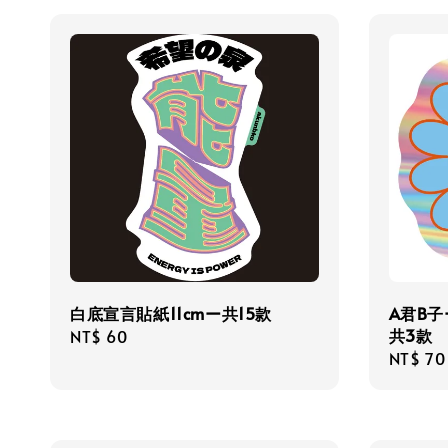
白底宣言貼紙11cmー共15款
A君B子
共3款
Regular
NT$ 60
Regula
NT$ 70
price
price