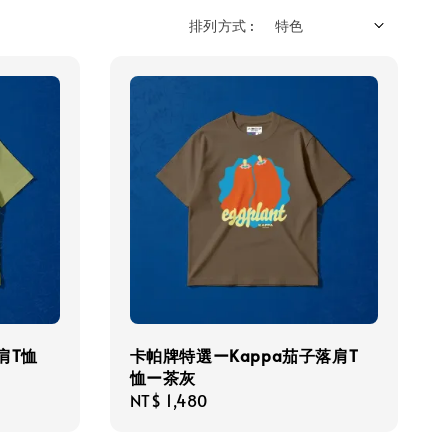
排列方式 :
落肩T恤
卡帕牌特選ーKappa茄子落肩T
恤ー茶灰
Regular
NT$ 1,480
price