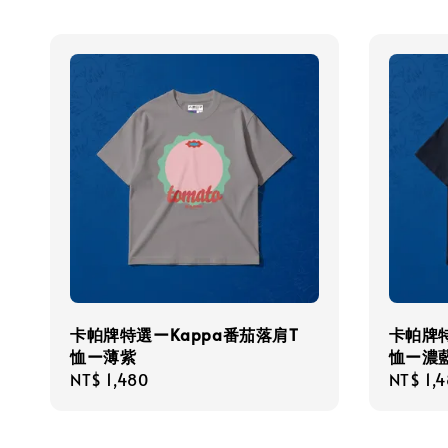
卡帕牌特選ーKappa番茄落肩T
卡帕牌特
恤ー薄紫
恤ー濃
Regular
NT$ 1,480
Regula
NT$ 1,
price
price