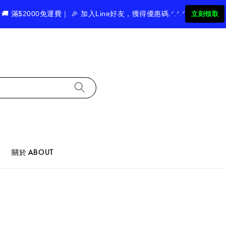
🚚 滿$2000免運費｜ 🎉 加入Line好友，獲得優惠碼.ᐟ.ᐟ.ᐟ
立刻領取
關於 ABOUT