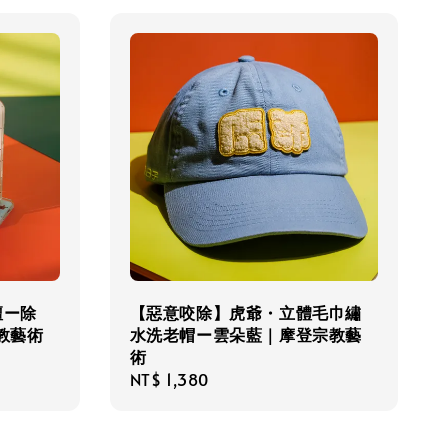
壇ー除
【惡意咬除】虎爺・立體毛巾繡
教藝術
水洗老帽ー雲朵藍｜摩登宗教藝
術
Regular
NT$ 1,380
price