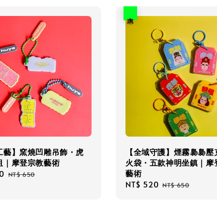
優惠
工藝】窯燒凹雕吊飾・虎
【全域守護】煙霧裊裊壓
祖｜摩登宗教藝術
火袋・五款神明坐鎮｜摩
藝術
0
Regular
NT$ 650
Sale
NT$ 520
Regular
price
NT$ 650
price
price