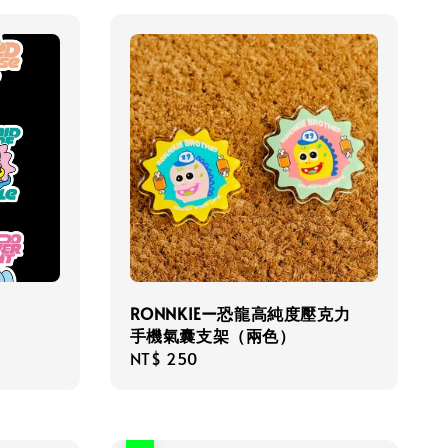
RONNKIEー恐龍高純度壓克力
手機氣囊支架（兩色）
Regular
NT$ 250
price