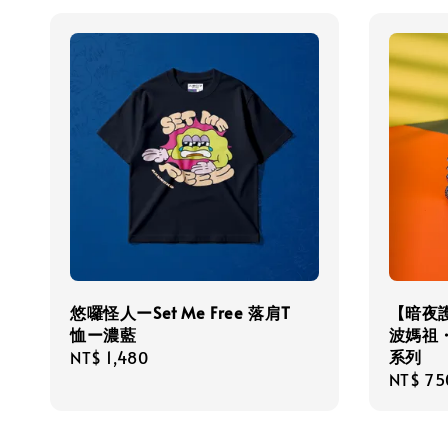
悠囉怪人ーSet Me Free 落肩T
【暗夜護
恤ー濃藍
波媽祖
系列
Regular
NT$ 1,480
Regula
NT$ 75
price
price