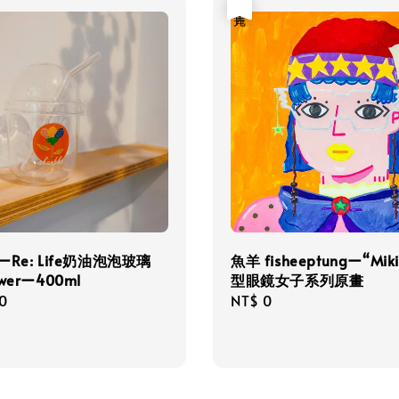
售完
ーRe: Life奶油泡泡玻璃
魚羊 fisheeptungー“Mik
werー400ml
型眼鏡女子系列原畫
r
0
Regular
NT$ 0
price