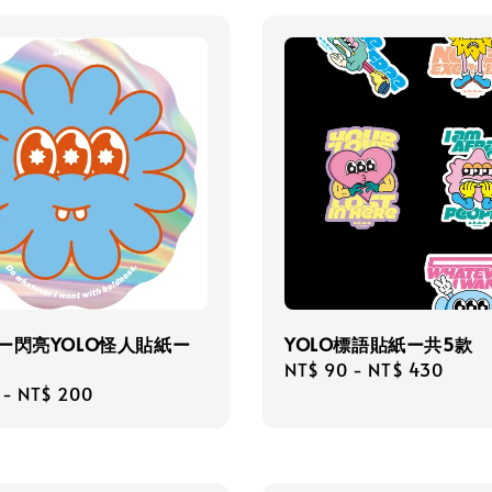
ー閃亮YOLO怪人貼紙ー
YOLO標語貼紙ー共5款
Regular
NT$ 90
-
NT$ 430
r
-
NT$ 200
price