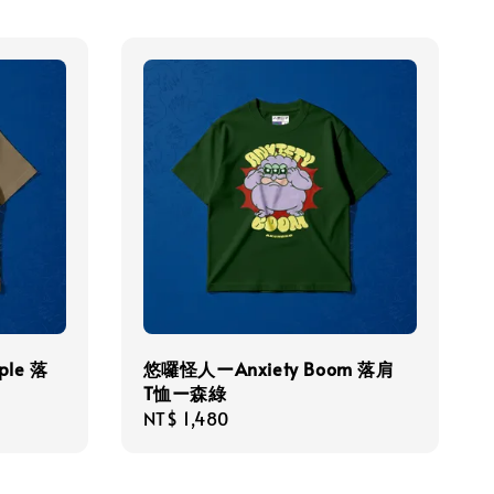
ple 落
悠囉怪人ーAnxiety Boom 落肩
T恤ー森綠
Regular
NT$ 1,480
price