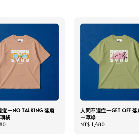
症ーNO TALKING 落肩
人間不適症ーGET OFF 
珊瑚橘
ー草綠
r
480
Regular
NT$ 1,480
price