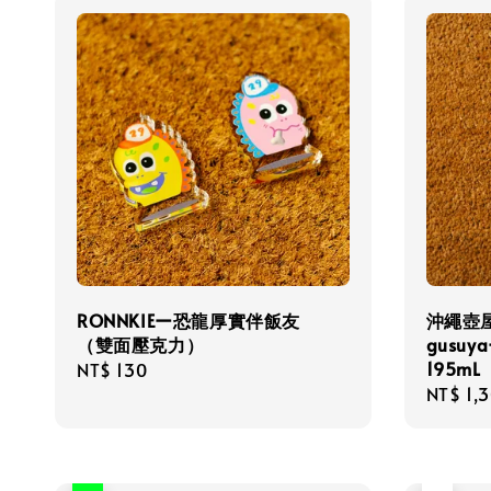
RONNKIEー恐龍厚實伴飯友
沖繩壺
（雙面壓克力）
gusu
195mL
Regular
NT$ 130
Regula
NT$ 1,
price
price