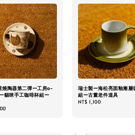
屋燒陶器第二彈ー工房o-
瑞士製ー海松亮面釉漸層
yaー貓咪手工咖啡杯組ー
組ー古董老件道具
Regular
NT$ 1,100
r
300
price