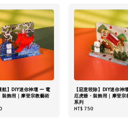
航】DIY迷你神壇 ー 電
【惡意咬除】​​DIY迷你神
・裝飾用｜摩登宗教藝術
厄虎爺・裝飾用｜摩登宗
系列
r
0
Regular
NT$ 750
price