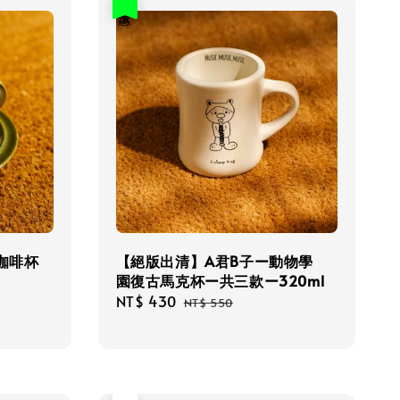
優惠
咖啡杯
【絕版出清】A君B子ー動物學
園復古馬克杯ー共三款ー320ml
Sale
NT$ 430
Regular
NT$ 550
price
price