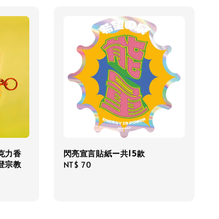
克力香
閃亮宣言貼紙ー共15款
登宗教
Regular
NT$ 70
price